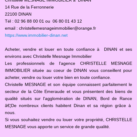
Christelle MESNAGE IMMOBILIER à DINAN
CLASSEMENT DES VAINQUEURS DU CHALLENGE
14 Rue de la Ferronnerie
PETIT SOUVENIR EN PHOTOS
22100 DINAN
Tél : 02 96 88 00 01 ou 06 80 01 43 12
DATE DES COURSES 2026
email : christellemesnageimmobilier@orange.fr
https://www.immobilier-dinan.net
CATEGORIES
Acheter, vendre et louer en toute confiance à DINAN et ses
environs avec Christelle Mesnage Immobilier
Les professionnels de l'agence CHRISTELLE MESNAGE
IMMOBILIER située au coeur de DINAN vous conseillent pour
acheter, vendre ou louer votre bien en toute confiance.
Christelle MESNAGE et son équipe connaissent parfaitement le
secteur de la Côte Emeraude et vous présentent des biens de
qualité situés sur l'agglomération de DINAN, Bord de Rance
â€¦De nombreux clients habitent Dinan et sa région grâce à
nous.
Si vous souhaitez vendre ou louer votre propriété, CHRISTELLE
MESNAGE vous apporte un service de grande qualité.