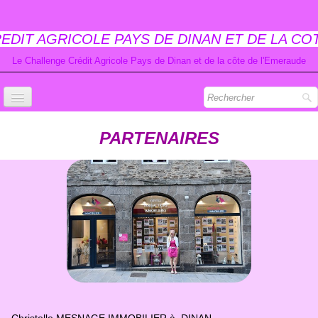
EDIT AGRICOLE PAYS DE DINAN ET DE LA CO
Le Challenge Crédit Agricole Pays de Dinan et de la côte de l'Emeraude
ACCUEIL
PARTENAIRES
PARTENAIRES
REGLEMENT
LISTE DES INSCRITS
INSCRIPTION
CLASSEMENT CHALLENGE
CLASSEMENT DEFIS